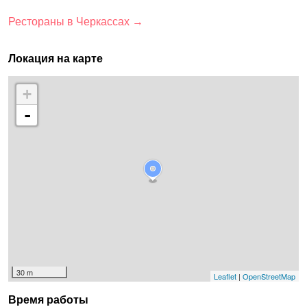
Рестораны в Черкассах →
Локация на карте
+
-
30 m
Leaflet
|
OpenStreetMap
Время работы