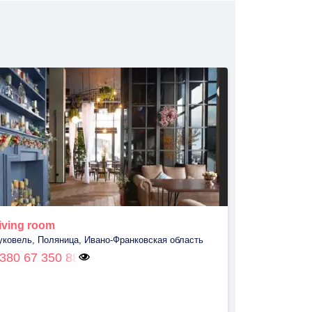
iving room
уковель, Поляница, Ивано-Франковская область
380 67 350 88