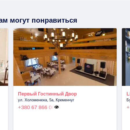
вам могут понравиться
Первый Гостинный Двор
L
ул. Холоменюка, 5а, Кременчуг
Б
+380 67 866 00
+