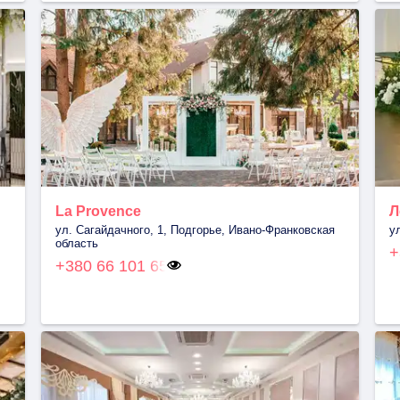
La Provence
Л
ул. Сагайдачного, 1, Подгорье, Ивано-Франковская
у
область
+
+380 66 101 65