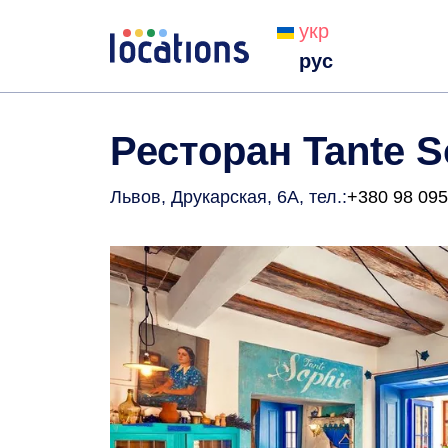
укр
рус
Ресторан Tante S
Львов, Друкарская, 6А
, тел.:
+380 98 095