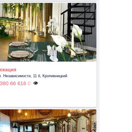
окация
л. Независимости, 11 б, Кропивницкий
380 66 616 07