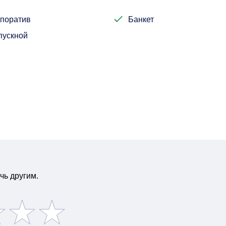
поратив
Банкет
пускной
чь другим.