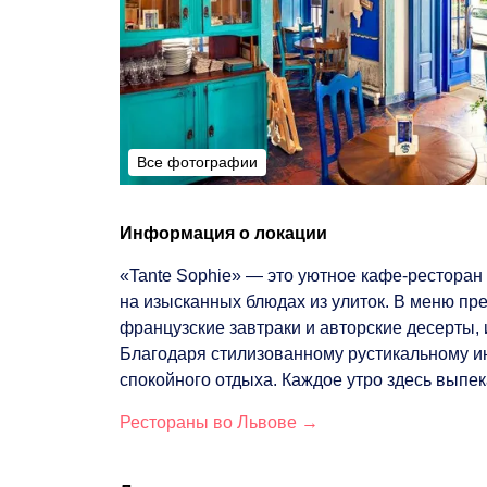
Все фотографии
Все фотографии
Информация о локации
«Tante Sophie» — это уютное кафе-ресторан
на изысканных блюдах из улиток. В меню пр
французские завтраки и авторские десерты,
Благодаря стилизованному рустикальному и
спокойного отдыха. Каждое утро здесь выпе
Рестораны во Львове →