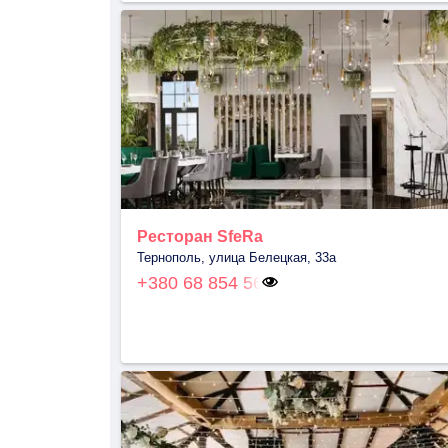
Ресторан SfeRa
Тернополь, улица Белецкая, 33а
+380 68 854 56