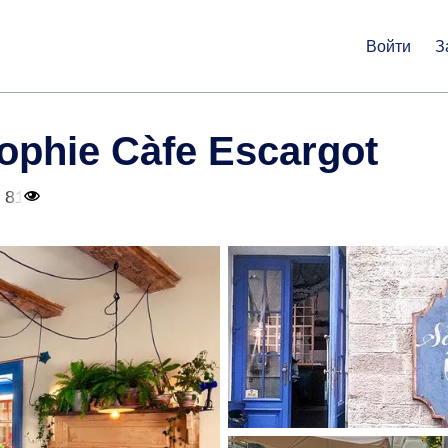
Войти
З
ophie Càfe Escargot
 81