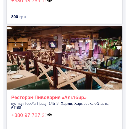
+380 98 759 19
800
грн
Ресторан-Пивоварня «Альтбир»
вулиця Героїв Праці, 14Б-3, Харків, Харківська область,
61168
+380 97 727 27