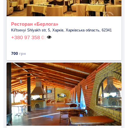
Ресторан «Берлога»
Kil'tsevyi Shlyakh str, 5, Харків, Харківська область, 62341
+380 97 358 02
700
грн