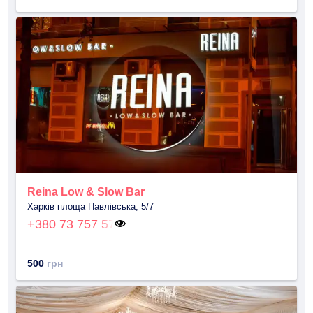
Reina Low & Slow Bar
Харків площа Павлівська, 5/7
+380 73 757 57
500
грн