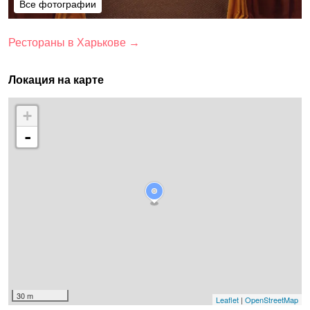
Все фотографии
Все фотографии
Рестораны в Харькове →
Локация на карте
+
-
30 m
Leaflet
|
OpenStreetMap