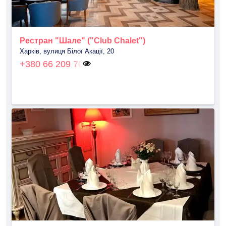
Рестран "Шале" ("Club Chalet")
Харків, вулиця Білої Акації, 20
+380 66 209 70