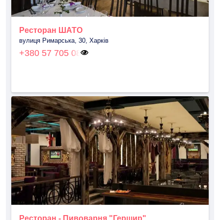
Ресторан ШАТО
вулиця Римарська, 30, Харків
+380 57 705 08
Ресторан - Пивоварня "Гершир"