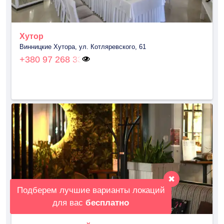
Хутор
Винницкие Хутора, ул. Котляревского, 61
+380 97 268 33
✖
Подберем лучшие варианты локаций
для вас
бесплатно