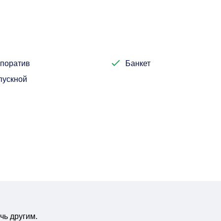
поратив
Банкет
пускной
чь другим.