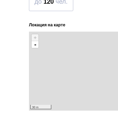
до
120
чел.
Локация на карте
+
-
30 m