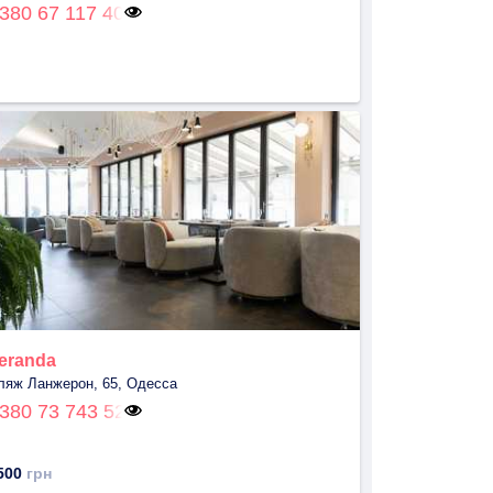
380 67 117 40
eranda
ляж Ланжерон, 65, Одесса
380 73 743 52
500
грн