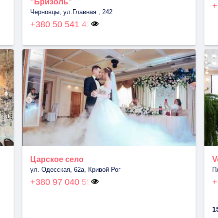
"Бризоль"
+
Черновцы, ул.Главная , 242
+380 50 541 42
Царское село
V
ул. Одесская, 62а, Кривой Рог
П
+380 97 040 55
+
1