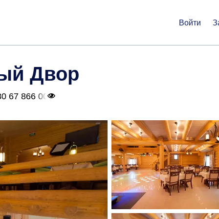
Войти
З
ый Двор
0 67 866 00