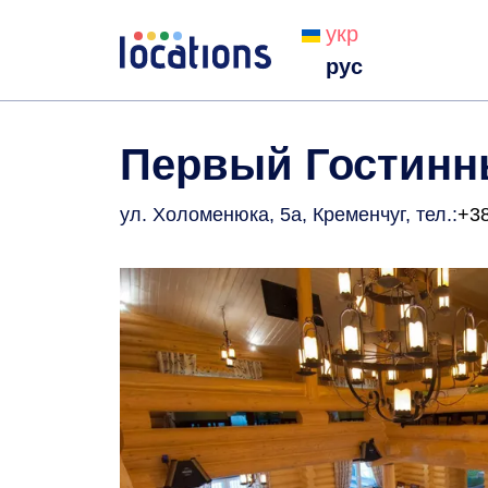
укр
рус
Первый Гостинн
ул. Холоменюка, 5а, Кременчуг
, тел.:
+38