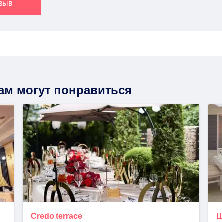
тзыв
вам могут понравиться
Credo terrace
Ш