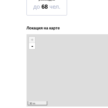
до
68
чел.
Локация на карте
+
-
30 m