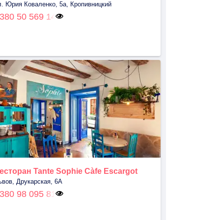
л. Юрия Коваленко, 5a, Кропивницкий
380 50 569 14
есторан Tante Sophie Càfe Escargot
ьвов, Друкарская, 6А
380 98 095 81