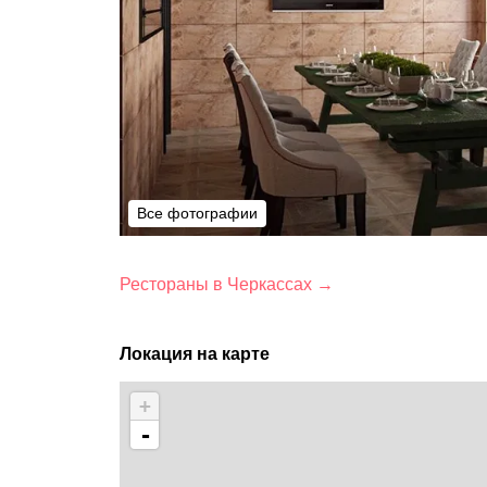
Все фотографии
Все фотографии
Рестораны в Черкассах →
Локация на карте
+
-