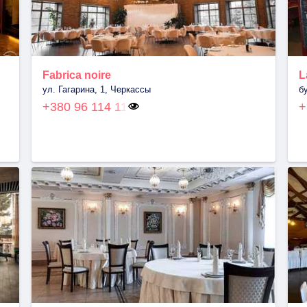
Fabrica noire
L
ул. Гагарина, 1, Черкассы
б
+380 96 114 11
+