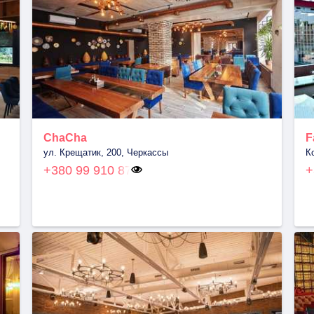
ChaCha
F
ул. Крещатик, 200, Черкассы
К
+380 99 910 87
+