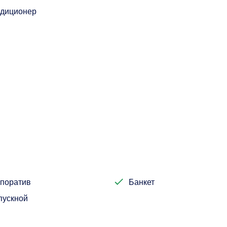
диционер
поратив
Банкет
пускной