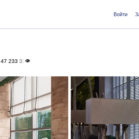
Войти
З
 47 233 33