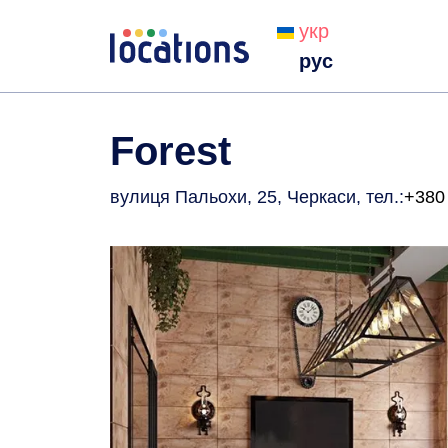
укр
рус
Forest
вулиця Пальохи, 25, Черкаси
, тел.:
+380