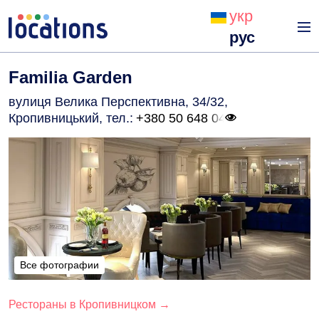
укр
рус
Familia Garden
вулиця Велика Перспективна, 34/32,
Кропивницький
, тел.:
+380 50 648 04
Все фотографии
Все фотографии
Рестораны в Кропивницком →