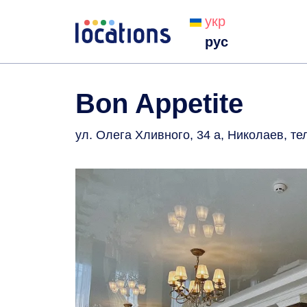
укр
рус
Bon Appetite
ул. Олега Хливного, 34 а, Николаев
, те