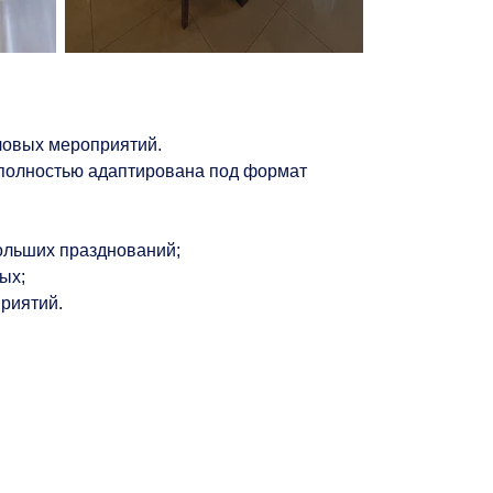
еловых мероприятий.
а полностью адаптирована под формат
больших празднований;
ых;
риятий.