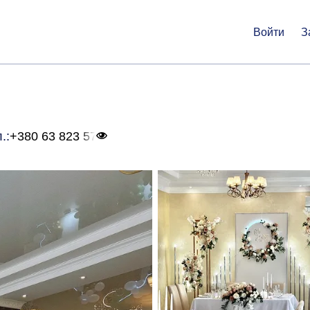
Войти
З
л.:
+380 63 823 57