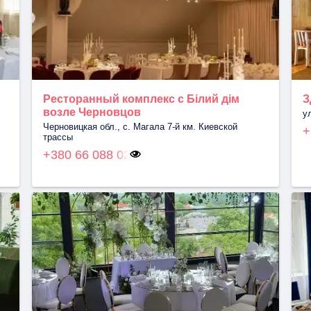
Ресторанный комплекс с Білий дім
З
возле Черновцов
у
Черновицкая обл., с. Магала 7-й км. Киевской
+
трассы
+380 66 088 02