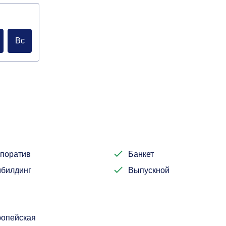
Вс
поратив
Банкет
билдинг
Выпускной
опейская