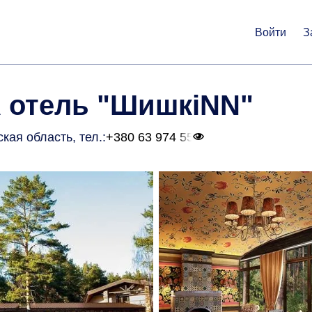
Войти
З
 отель "ШишкiNN"
ская область
, тел.:
+380 63 974 55