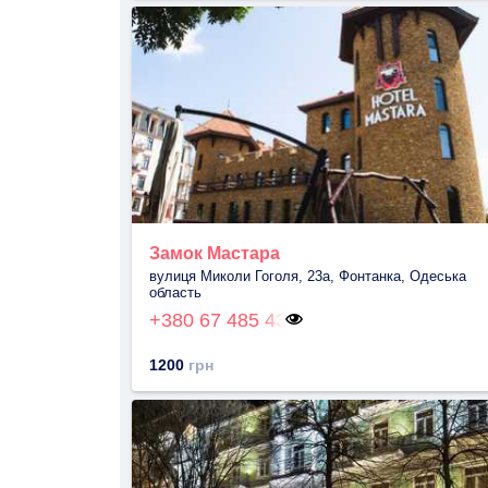
Замок Мастара
вулиця Миколи Гоголя, 23а, Фонтанка, Одеська
область
+380 67 485 43
1200
грн