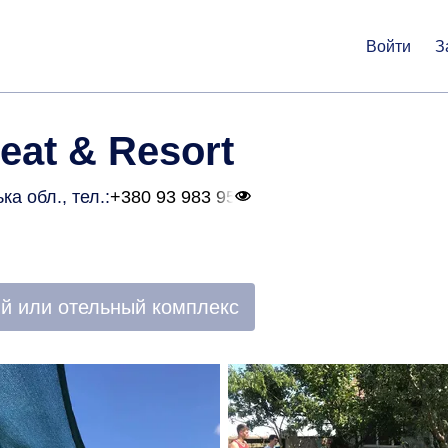
Войти
З
eat & Resort
ька обл.
, тел.:
+380 93 983 95
й или отельный комплекс