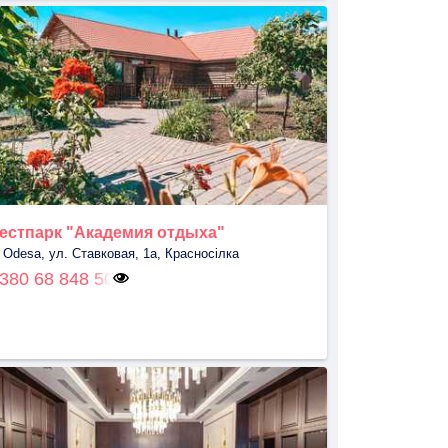
естпарк "Академия отдыха"
, Odesa, ул. Ставковая, 1а, Красносілка
380 68 848 50