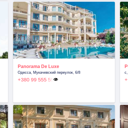
Panorama De Luxe
Р
Одесса, Мукачевский переулок, 6/8
с
+380 99 555 55
+