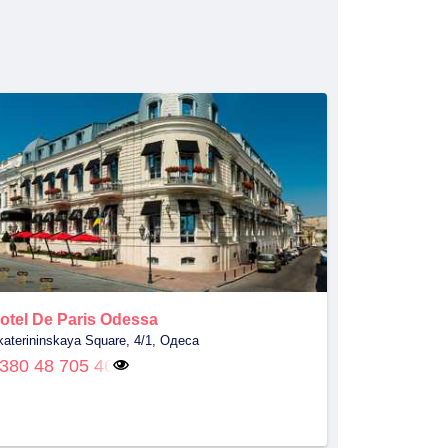
otel De Paris Odessa
katerininskaya Square, 4/1, Одеса
380 48 705 46