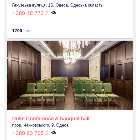
Генуезька вулиця, 1Б, Одеса, Одеська область
+380 48 773 70
1700
грн
Duke Conference & banquet hall
пров. Чайковського, 9, Одеса
+380 63 705 36