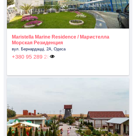
Maristella Marine Residence / Маристелла
Морская Резиденция
вул. Бернардацці, 2А, Одеса
+380 95 289 28