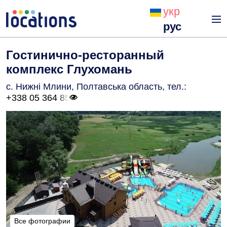
укр
рус
Гостинично-ресторанный
комплекс Глухомань
с. Нижні Млини, Полтавська область
, тел.:
+338 05 364 85
Все фотографии
Все фотографии