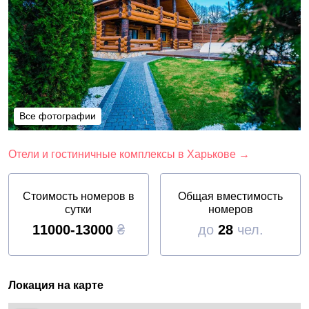
Все фотографии
Все фотографии
Отели и гостиничные комплексы в Харькове →
Стоимость номеров в
Общая вместимость
сутки
номеров
11000-13000
₴
до
28
чел.
Локация на карте