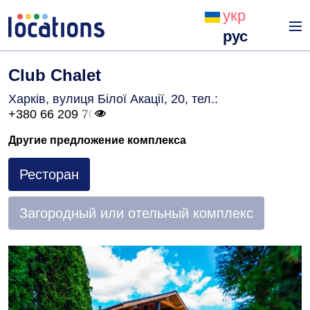
укр
рус
Club Chalet
Харків, вулиця Білої Акації, 20
, тел.:
+380 66 209 70
Другие предложение комплекса
Ресторан
Загородный или отельный комплекс