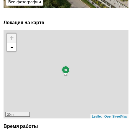
Все фотографии
Все фотографии
Локация на карте
+
-
30 m
Leaflet
|
OpenStreetMap
Время работы