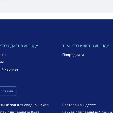
 КТО СДАЁТ В АРЕНДУ
ТЕМ, КТО ИЩЕТ В АРЕНДУ
акты
Подрядчики
фы
ый кабинет
дложения
тный зал для свадьбы Киев
Ресторан в Одессе
ран для свадьбы Киев
Банкет для свадьбы Одесса