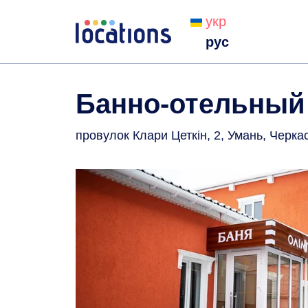
укр
рус
Банно-отельный
провулок Клари Цеткін, 2, Умань, Черка