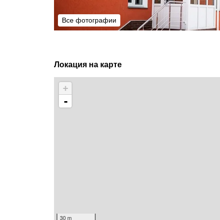
Все фотографии
Все фотографии
Локация на карте
+
-
30 m