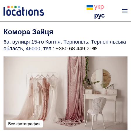
укр
рус
Комора Зайця
6а, вулиця 15-го Квітня, Тернопіль, Тернопільська
область, 46000
, тел.:
+380 68 449 23
Все фотографии
Все фотографии