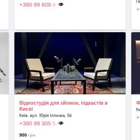
П
+380 99 609 41
+
Відеостудія для зйомок, підкастів в
Ф
Києві
К
Київ, вул. Юрія Іллєнка, 5б
+
+380 99 305 54
900
грн