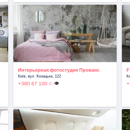
Интерьерная фотостудия Прованс
F
Київ, вул. Козацька, 122
К
+380 67 100 48
+