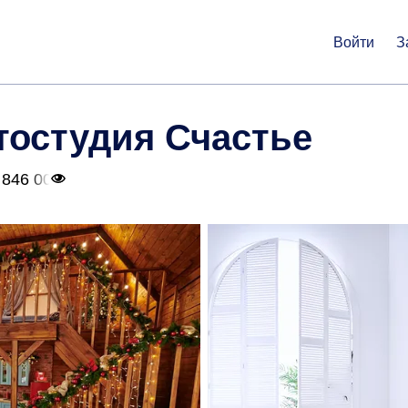
Войти
З
тостудия Счастье
 846 00