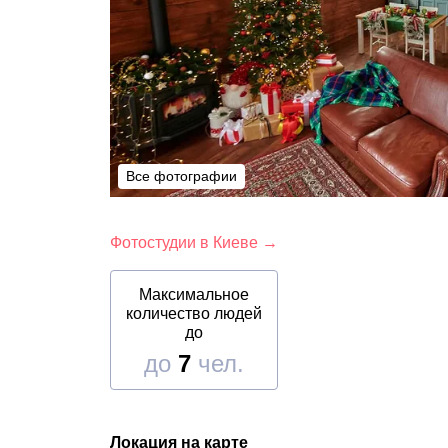
Все фотографии
Все фотографии
Фотостудии в Киеве →
Максимальное
количество людей
до
до
7
чел.
Локация на карте