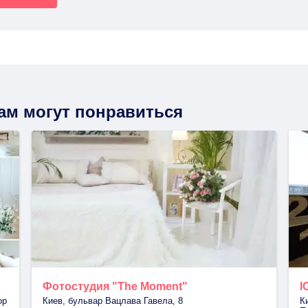
вам могут понравиться
Фотостудия "The Moment"
I
ор
Киев, бульвар Вацлава Гавела, 8
К