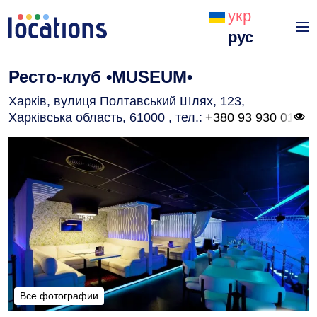
укр
рус
Ресто-клуб •MUSEUM•
Харків, вулиця Полтавський Шлях, 123,
Харківська область, 61000
, тел.:
+380 93 930 01
Все фотографии
Все фотографии