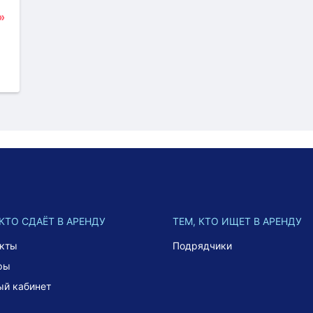
»
 КТО СДАЁТ В АРЕНДУ
ТЕМ, КТО ИЩЕТ В АРЕНДУ
акты
Подрядчики
фы
ый кабинет