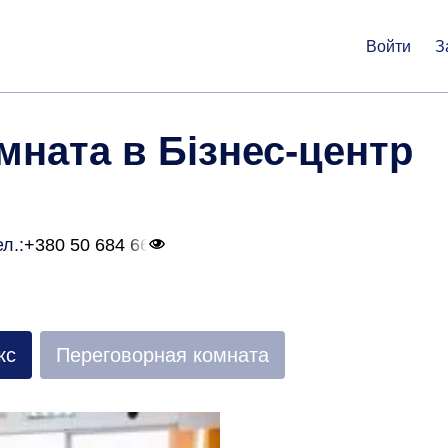
Войти
З
мната в Бізнес-центр
ел.:
+380 50 684 66
кс
Переговорная комната