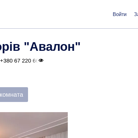
Войти
З
орів "Авалон"
+380 67 220 66
 комната