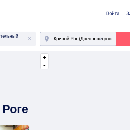
Войти
З
ательный
+
-
 Роге