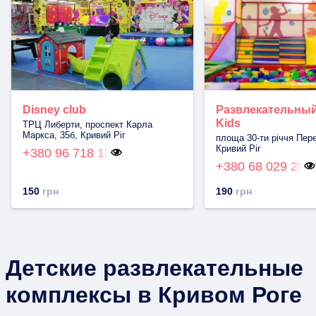
Disney club
Развлекательный
Kids
ТРЦ Либерти, проспект Карла
Маркса, 35б, Кривий Ріг
площа 30-ти річчя Пере
Кривий Ріг
+380 96 718 18
+380 68 029 29
150
грн
190
грн
Детские развлекательные
комплексы в Кривом Роге