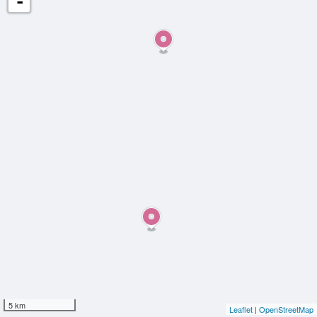
-
5 km
Leaflet
|
OpenStreetMap