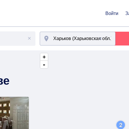
Войти
З
+
-
ве
2