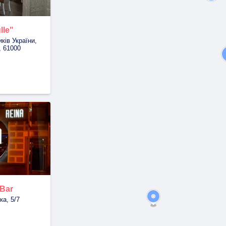
lle"
ків України,
, 61000
 Bar
ка, 5/7