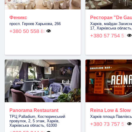
Феникс
Ресторан "De Gau
просп. Героев Харькова, 266
Харків, майдан Захисни
17, Харківська область
+380 50 558 88
+380 57 754 51
Panorama Restaurant
Reina Low & Slow
ТРЦ Palladium, Костюринський
Харків площа Павлівсь
провулок, 2, 5 этаж, Харків,
+380 73 757 57
Харківська область, 61000