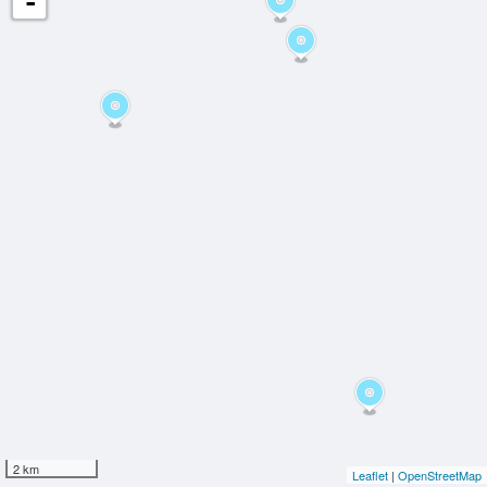
-
2 km
Leaflet
|
OpenStreetMap