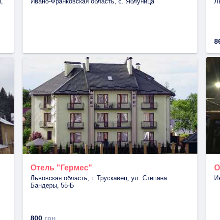
,
Ивано-Франковская область, с. Яблуница
Л
8
Отель "Гермес"
О
Львовская область, г. Трускавец, ул. Степана
И
Бандеры, 55-Б
800
грн