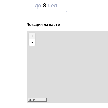
до
8
чел.
Локация на карте
+
-
30 m