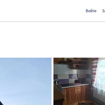
Войти
З