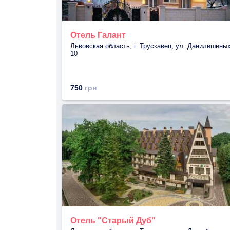
Отель Галант
Львовская область, г. Трускавец, ул. Данилишиных
10
750
грн
Отель "Старый Дуб"