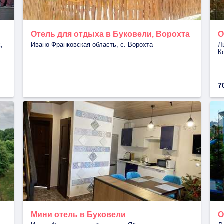
Отель для отдыха в Буковели, Ворохта
О
,
Ивано-Франковская область, с. Ворохта
Л
К
7
Мини отель в Буковели
О