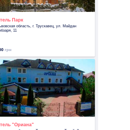
тель Парк
ьвовская область, г. Трускавец, ул. Майдан
обзаря, 11
00
грн
тель "Ориана"