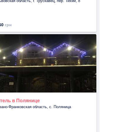
ьвовская область, г. Трускавец, пер. Тихий, 8
60
грн
тель в Полянице
вано-Франковская область, с. Поляница