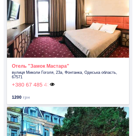
Отель "Замок Мастара"
вулиця Миколи Гоголя, 23а, Фонтанка, Одеська область,
67571
+380 67 485 43
1200
грн