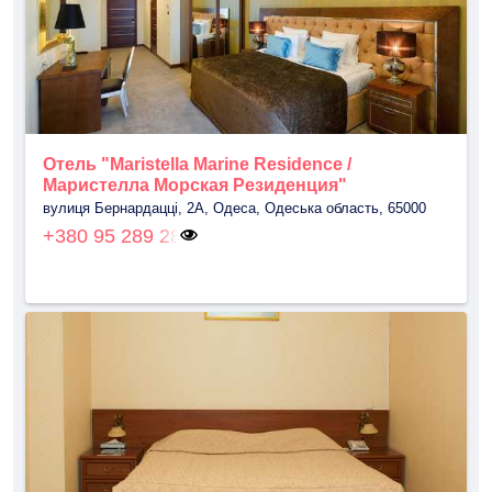
Отель "Maristella Marine Residence /
Маристелла Морская Резиденция"
вулиця Бернардацці, 2А, Одеса, Одеська область, 65000
+380 95 289 28