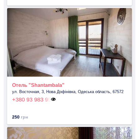
Отель "Shantambala"
ул. Восточная, 3, Нова Дофінівка, Одеська область, 67572
+380 93 983 95
250
грн