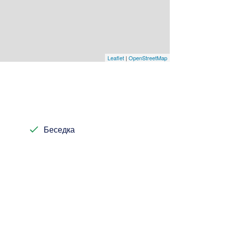
Leaflet
|
OpenStreetMap
Беседка