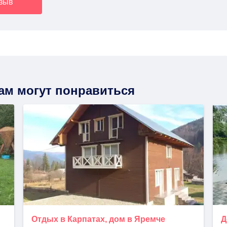
тзыв
вам могут понравиться
Отдых в Карпатах, дом в Яремче
Д