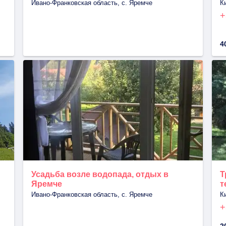
Ивано-Франковская область, с. Яремче
К
+
4
Усадьба возле водопада, отдых в
Т
Яремче
т
Ивано-Франковская область, с. Яремче
К
+
2