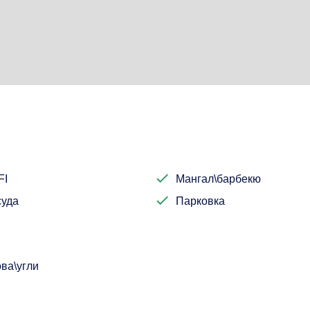
FI
Мангал\барбекю
уда
Парковка
ва\угли