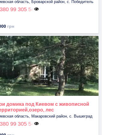
иевская область, Броварской район, с. Победитель
380 99 305 54
000
грн
ри домика под Киевом с живописной
ерриторией,озеро, лес
иевская область, Макаровский район, с. Вышеград
380 99 305 54
000
грн