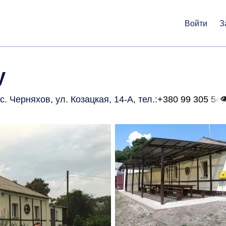
Войти
З
у
с. Черняхов, ул. Козацкая, 14-А
, тел.:
+380 99 305 54