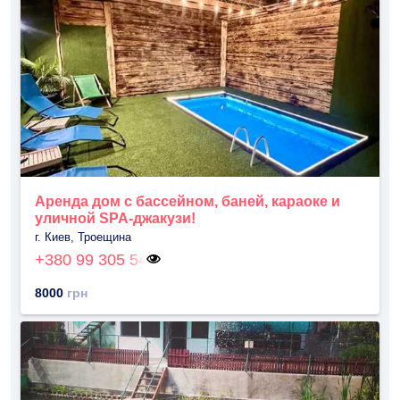
Аренда дом с бассейном, баней, караоке и
уличной SPA-джакузи!
г. Киев, Троещина
+380 99 305 54
8000
грн