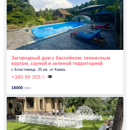
Загородный дом с бассейном, теннисным
кортом, сауной и зеленой территорией
с.Блистовица, 20 км. от Киева.
+380 99 305 54
18000
грн