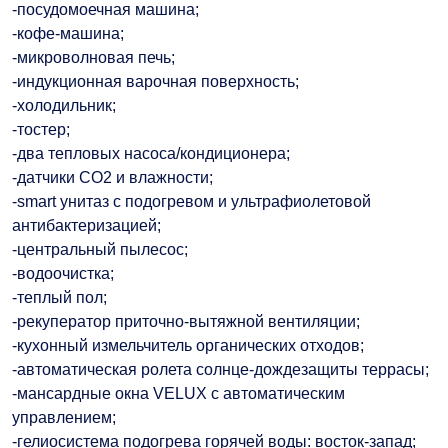
-посудомоечная машина;
-кофе-машина;
-микроволновая печь;
-индукционная варочная поверхность;
-холодильник;
-тостер;
-два тепловых насоса/кондиционера;
-датчики СО2 и влажности;
-smart унитаз с подогревом и ультрафиолетовой
антибактеризацией;
-центральный пылесос;
-водоочистка;
-теплый пол;
-рекуператор приточно-вытяжной вентиляции;
-кухонный измельчитель органических отходов;
-автоматическая ролета солнце-дождезащиты террасы;
-мансардные окна VELUX с автоматическим
управлением;
-гелиосистема подогрева горячей воды: восток-запад;