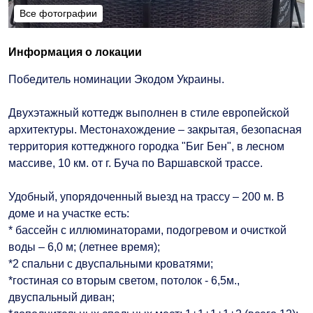
Все фотографии
Все фотографии
Информация о локации
Победитель номинации Экодом Украины.
Двухэтажный коттедж выполнен в стиле европейской
архитектуры. Местонахождение – закрытая, безопасная
территория коттеджного городка "Биг Бен", в лесном
массиве, 10 км. от г. Буча по Варшавской трассе.
Удобный, упорядоченный выезд на трассу – 200 м. В
доме и на участке есть:
* бассейн с иллюминаторами, подогревом и очисткой
воды – 6,0 м; (летнее время);
*2 спальни с двуспальными кроватями;
*гостиная со вторым светом, потолок - 6,5м.,
двуспальный диван;