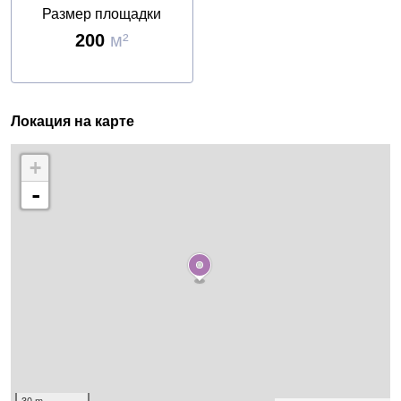
Размер площадки
200
м²
Локация на карте
+
-
30 m