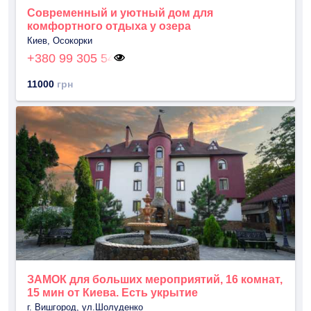
Современный и уютный дом для
комфортного отдыха у озера
Киев, Осокорки
+380 99 305 54
11000
грн
ЗАМОК для больших мероприятий, 16 комнат,
15 мин от Киева. Есть укрытие
г. Вишгород, ул.Шолуденко