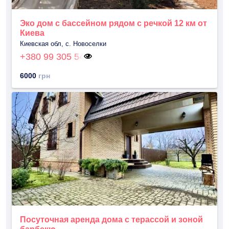
Эко дом с бассейном рядом с речкой 12 км от
Киева
Киевская обл, с. Новоселки
+380 99 305 54
6000
грн
Посуточная аренда дома с терассой и зоной