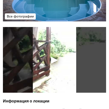
Все фотографии
Все фотографии
Информация о локации