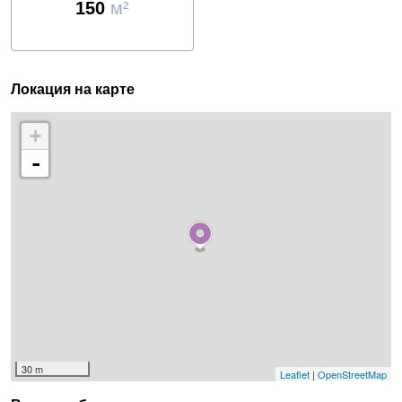
150
м²
Локация на карте
+
-
30 m
Leaflet
|
OpenStreetMap