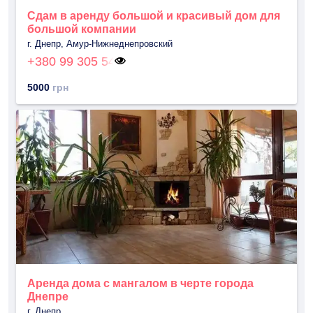
Сдам в аренду большой и красивый дом для
большой компании
г. Днепр, Амур-Нижнеднепровский
+380 99 305 54
5000
грн
Аренда дома с мангалом в черте города
Днепре
г. Днепр