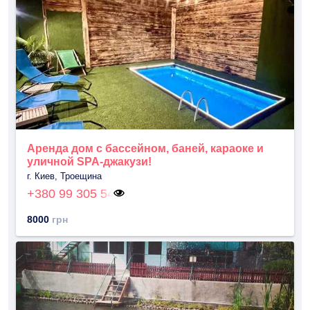
Аренда дом с бассейном, баней, караоке и
уличной SPA-джакузи!
г. Киев, Троещина
+380 99 305 54
8000
грн