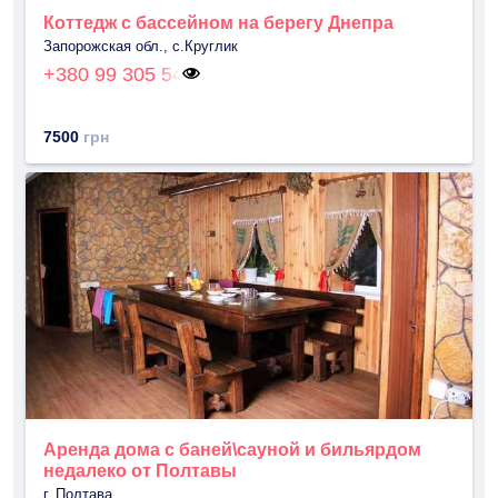
Коттедж с бассейном на берегу Днепра
Запорожская обл., с.Круглик
+380 99 305 54
7500
грн
Аренда дома с баней\сауной и бильярдом
недалеко от Полтавы
г. Полтава