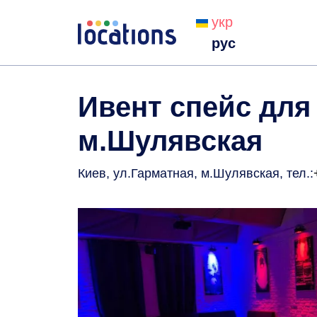
укр
рус
Ивент спейс для
м.Шулявская
Киев, ул.Гарматная, м.Шулявская
, тел.: