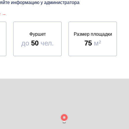
чняйте информацию у администратора
е →
Фуршет
Размер площадки
до
50
чел.
75
м²