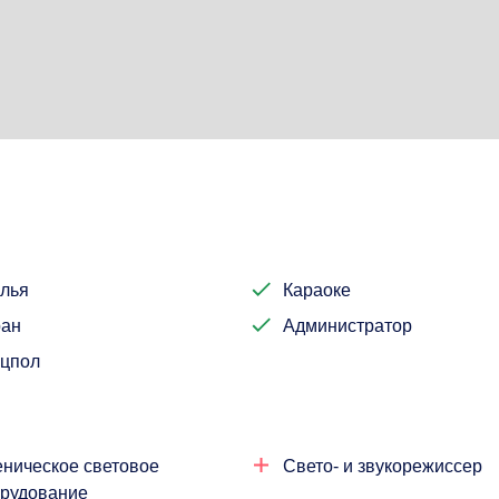
лья
Караоке
ран
Администратор
цпол
ническое световое
Свето- и звукорежиссер
рудование