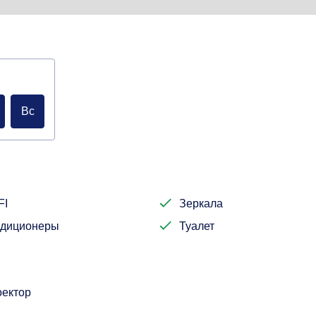
Вс
FI
Зеркала
ндиционеры
Туалет
ектор