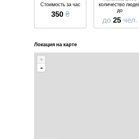
Стоимость за час
количество люде
до
350
₴
до
25
чел.
Локация на карте
+
-