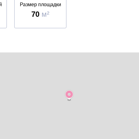
й
Размер площадки
70
м²