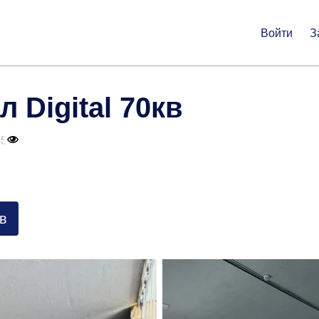
Войти
З
 Digital 70кв
65
в