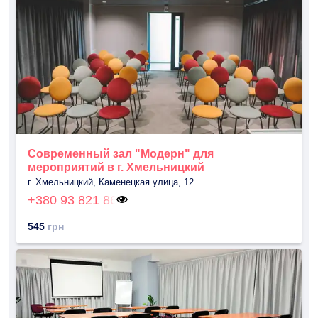
Современный зал "Модерн" для
мероприятий в г. Хмельницкий
г. Хмельницкий, Каменецкая улица, 12
+380 93 821 86
545
грн