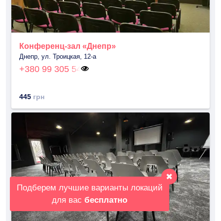
Конференц-зал «Днепр»
Днепр, ул. Троицкая, 12-а
+380 99 305 54
445
грн
✖
Подберем лучшие варианты локаций
для вас
бесплатно