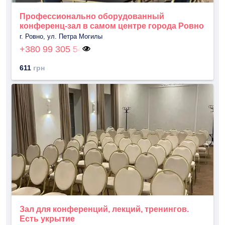
Профессионально оборудованный
конференц-зал в самом центре города Ровно
г. Ровно, ул. Петра Могилы
+380 99 305 54
611
грн
Зал для конференций, лекций, тренингов.
Есть укрытие