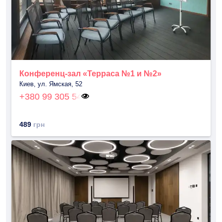
Конференц-зал «Терраса №1 и №2»
Киев, ул. Ямская, 52
+380 99 305 54
489
грн