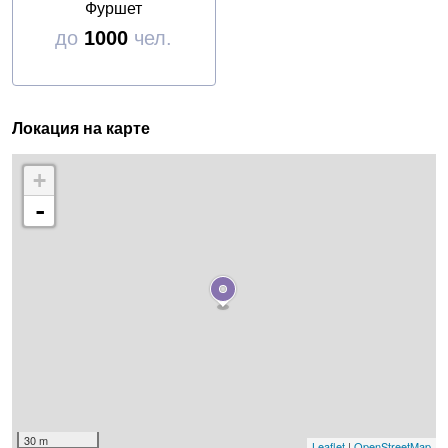
Фуршет
до
1000
чел.
Локация на карте
+
-
30 m
Leaflet
|
OpenStreetMap