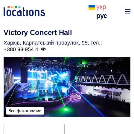
укр
рус
Victory Concert Hall
Харків, Карпатський провулок, 95
, тел.:
+380 93 954 44
Все фотографии
Все фотографии