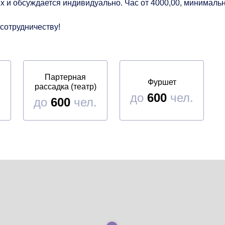
и обсуждается индивидуально. Час от 4000,00, минимально
сотрудничеству!
Партерная
Фуршет
рассадка (театр)
до
600
чел.
.
до
600
чел.