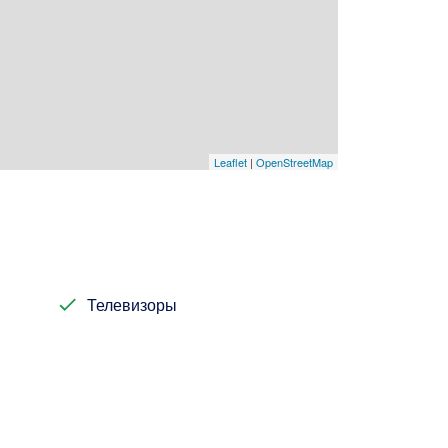
Leaflet
|
OpenStreetMap
Телевизоры