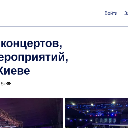
Войти
З
 концертов,
ероприятий,
Киеве
 54