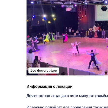
Все фотографии
Все фотографии
Информация о локации
Двухэтажная локация в пяти минутах ходьбы
Идеально подойдет для проведения таких м