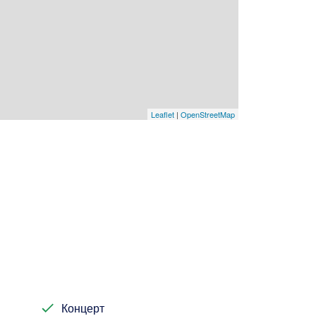
Leaflet
|
OpenStreetMap
Концерт