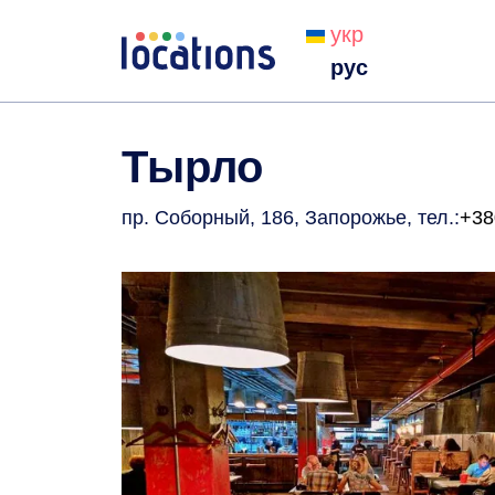
укр
рус
Тырло
пр. Соборный, 186, Запорожье
, тел.:
+38