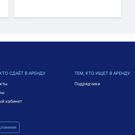
 КТО СДАЁТ В АРЕНДУ
ТЕМ, КТО ИЩЕТ В АРЕНДУ
акты
Подрядчики
фы
ый кабинет
дложения