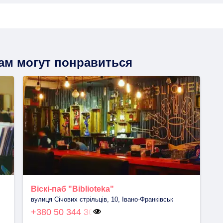
вам могут понравиться
Віскі-паб "Biblioteka"
вулиця Січових стрільців, 10, Івано-Франківськ
+380 50 344 30