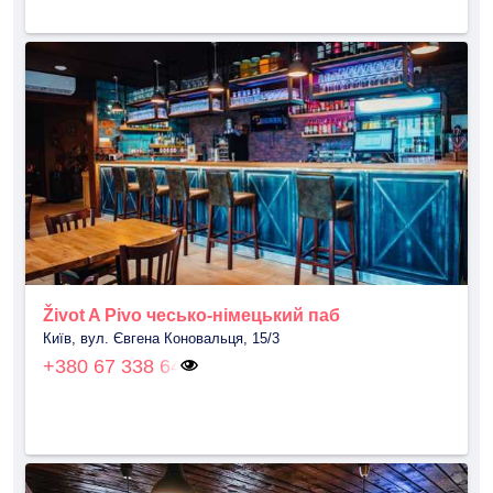
Život A Pivo чесько-німецький паб
Київ, вул. Євгена Коновальця, 15/3
+380 67 338 64