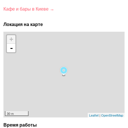
Кафе и бары в Киеве →
Локация на карте
+
-
30 m
Leaflet
|
OpenStreetMap
Время работы