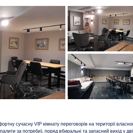
ртну сучасну VIP кімнату переговорів на території власног
палити за потреби), поряд вбиральні та запасний вихід у дві