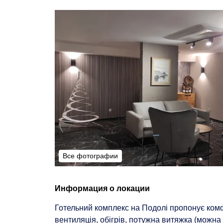
Все фотографии
Все фотографии
Информация о локации
Готельний комплекс на Подолі пропонує комфо
вентиляція, обігрів, потужна витяжка (можна 