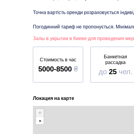
Точна вартість оренди розраховується індиві
Погодинний тариф не пропонується. Мінімаль
Залы в укрытии в Киеве для проведения ме
Банкетная
Стоимость в час
рассадка
5000-8500
₴
до
25
чел.
Локация на карте
+
-