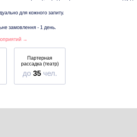
дуально для кожного запиту.
не замовлення - 1 день.
роприятий →
Партерная
рассадка (театр)
до
35
чел.