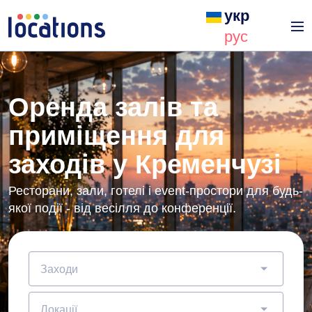
укр
рус
Оренда залів та
приміщення для
заходів у Кременчузі
Ресторани, зали, готелі і event-простори для будь-
якої події - від весілля до конференції.
Заходи
Локації