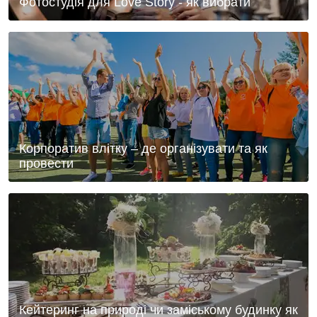
Фотостудія для Love Story - як вибрати
Корпоратив влітку – де організувати та як
провести
Кейтеринг на природі чи заміському будинку як