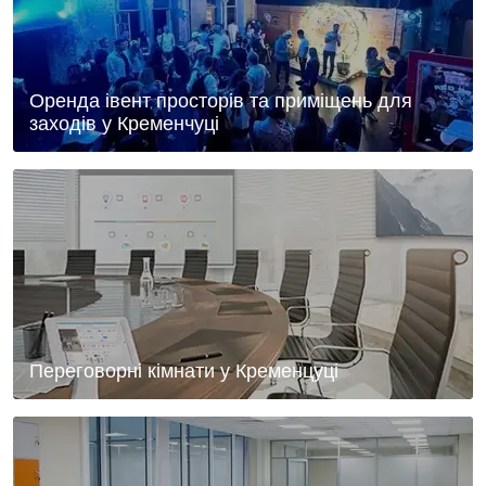
Оренда івент просторів та приміщень для
заходів у Кременчуці
Переговорні кімнати у Кременцуці