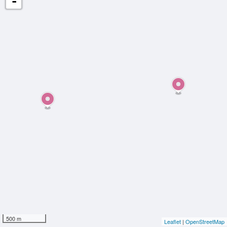
-
500 m
Leaflet
|
OpenStreetMap