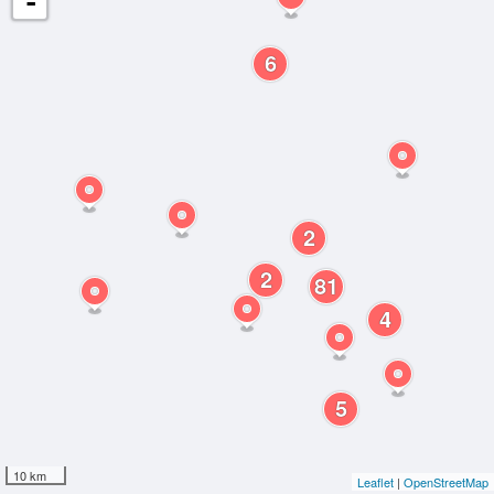
-
6
2
2
81
4
5
10 km
Leaflet
|
OpenStreetMap