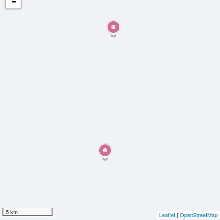
-
5 km
Leaflet
|
OpenStreetMap