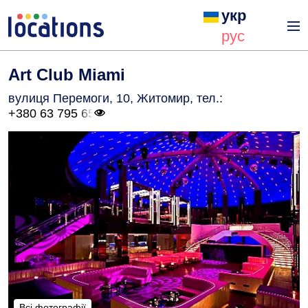
укр
рус
Art Club Miami
вулиця Перемоги, 10, Житомир
, тел.:
+380 63 795 65
Всі фотографії
Всі фотографії