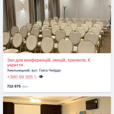
Зал для конференцій, лекцій, тренінгів. Є
укриття
Хмельницький, вул. Гната Чекірди
+380 99 305 54
722-975
грн