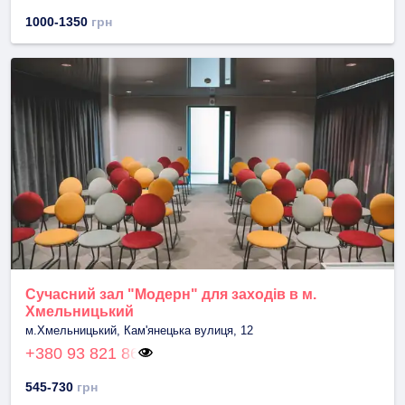
1000-1350
грн
Сучасний зал "Модерн" для заходів в м.
Хмельницький
м.Хмельницький, Кам'янецька вулиця, 12
+380 93 821 86
545-730
грн