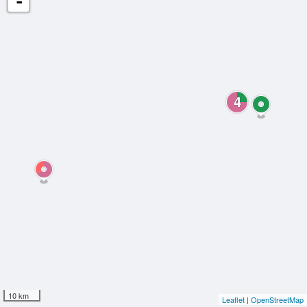
-
4
10 km
Leaflet
|
OpenStreetMap